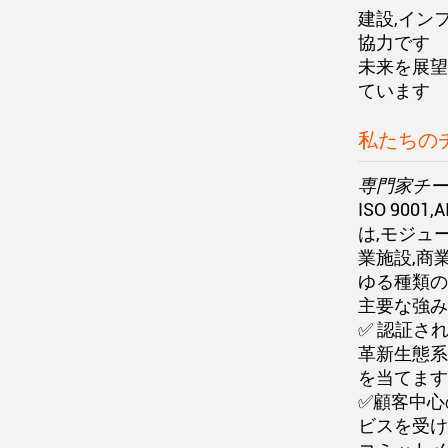
建設,イン
協力です
未来を展望
ています
私たちの
専門家チー
ISO 90
は,モジュ
業施設,商
ゆる種類の
主要な強み
✅ 認証さ
革新生態系
を当てます
✅顧客中心
ビスを受け