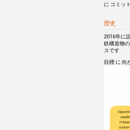
に コミッ
歴史
2016年
鉄構造物の
スです
目標 に 向