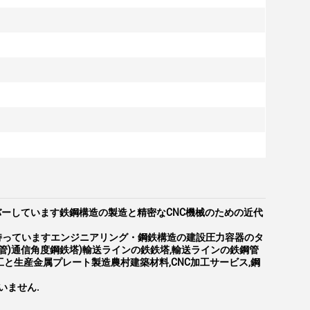
バーしています鉄鋼構造の製造と精密なCNC機械のための近代
を持っていますエンジニアリング・鋼鉄構造の建設圧力容器のタ
信4管)通信角度鋼鉄塔)輸送ラインの鉄鉄塔,輸送ラインの鉄鋼管
工と生産金属プレート製造農村建築材料,CNC加工サービス,鋼
いません.