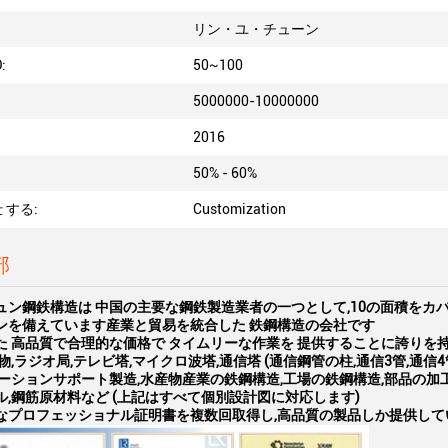
リン・ユ・チューン
:
50~100
5000000-10000000
2016
50% - 60%
 する:
Customization
部
ュン鋼鉄構造は 中国の主要な鋼鉄製造業者の一つとして,10の面積をカ
ンを備えています産業と貿易を統合した 鉄鋼構造の会社です
た 高品質で合理的な価格で タイムリーな作業を 提供することに誇り
物,ラジオ局,テレビ塔,マイクロ波塔,通信塔 (通信鋼管の柱,通信3管,通
テーションサポート製造,水産物産業の鉄鋼構造,工場の鉄鋼構造,部品の加
,鋼筋原材料など (上記はすべて個別設計図に対応します)
なプロフェッショナル証明書を複数回取得し,高品質の製品しか提供して