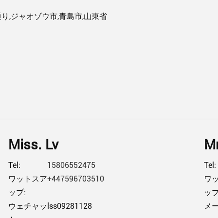
り,ジャオゾウ市,青島市,山東省
Miss. Lv
Mr
Tel:
15806552475
Tel:
ワットスア
+447596703510
ワ
ップ:
ップ
ウェチャッ
lss09281128
メー