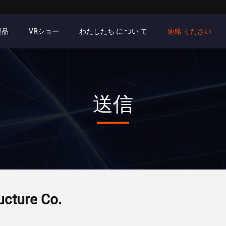
製品
VRショー
わたしたち に つい て
連絡 ください
送信
ucture Co.