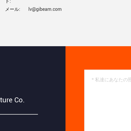
ト:
メール:
lv@gibeam.com
ture Co.