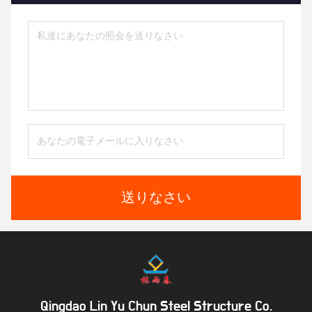
送りなさい
Qingdao Lin Yu Chun Steel Structure Co.