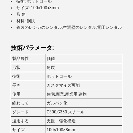
技術: ホットロール
サイズ: 100x100x8mm
形:角
材料: 鋼鉄
鉄製のレンガのレンタル,空洞壁のレンタル,電圧レンタル
技術パラメータ:
製品属性
価値
形状
角度
技術
ホットロール
長さ
カスタマイズ可能
使用
住宅,商業,産業用 建物
終わって
ガルバン化
グレード
G300,G350 スチール
適用する
支援・強化構造
サイズ
100×100×8mm