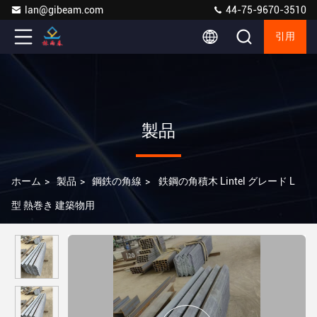
lan@gibeam.com
44-75-9670-3510
引用
製品
ホーム
>
製品
>
鋼鉄の角線
>
鉄鋼の角積木 Lintel グレード L
型 熱巻き 建築物用