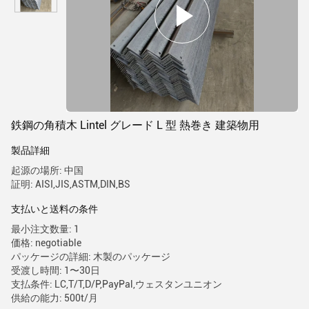
鉄鋼の角積木 Lintel グレード L 型 熱巻き 建築物用
製品詳細
起源の場所: 中国
証明: AISI,JIS,ASTM,DIN,BS
支払いと送料の条件
最小注文数量: 1
価格: negotiable
パッケージの詳細: 木製のパッケージ
受渡し時間: 1〜30日
支払条件: LC,T/T,D/P,PayPal,ウェスタンユニオン
供給の能力: 500t/月