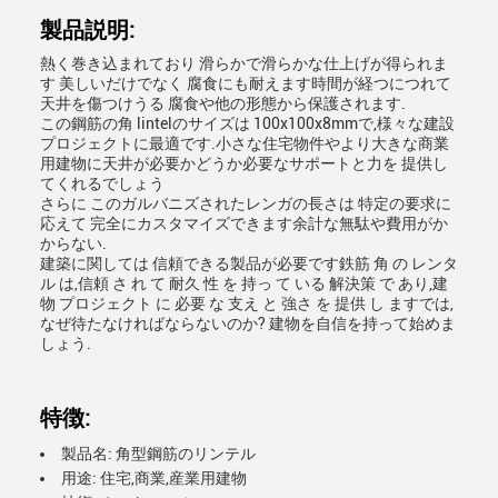
製品説明:
熱く巻き込まれており 滑らかで滑らかな仕上げが得られま
す 美しいだけでなく 腐食にも耐えます時間が経つにつれて
天井を傷つけうる 腐食や他の形態から保護されます.
この鋼筋の角 lintelのサイズは 100x100x8mmで,様々な建設
プロジェクトに最適です.小さな住宅物件やより大きな商業
用建物に天井が必要かどうか必要なサポートと力を 提供し
てくれるでしょう
さらに このガルバニズされたレンガの長さは 特定の要求に
応えて 完全にカスタマイズできます余計な無駄や費用がか
からない.
建築に関しては 信頼できる製品が必要です鉄筋 角 の レンタ
ル は,信頼 さ れ て 耐久 性 を 持っ て いる 解決策 で あり,建
物 プロジェクト に 必要 な 支え と 強さ を 提供 し ますでは,
なぜ待たなければならないのか? 建物を自信を持って始めま
しょう.
特徴:
製品名: 角型鋼筋のリンテル
用途: 住宅,商業,産業用建物