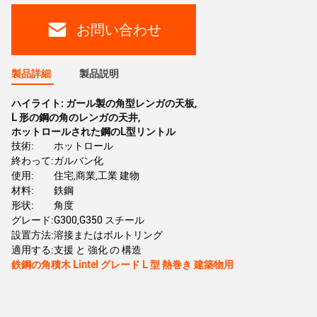
お問い合わせ
製品詳細
製品説明
ハイライト:
ガール製の角型レンガの天板
,
L 形の鋼の角のレンガの天井
,
ホットロールされた鋼のL型リントル
技術:
ホットロール
終わって:
ガルバン化
使用:
住宅,商業,工業 建物
材料:
鉄鋼
形状:
角度
グレード:
G300,G350 スチール
設置方法:
溶接またはボルトリング
適用する:
支援 と 強化 の 構造
鉄鋼の角積木 Lintel グレード L 型 熱巻き 建築物用