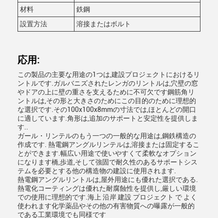
材料
鉄鋼
設置方法
溶接またはボルト
応用:
この製品の主要な用途の1つは,建設プロジェクトにおけるリ
ントルです.ガルバニズされたレンガのリントルは,穴壁の窓
やドアの上に壁の重さを支えるために不可欠です鋼筋角リ
ントルは,その形と大きさのためにこの目的のために理想的
な選択です.その100x100x8mmの寸法では,ほとんどの開口
に適しています.角形は,追加のサポートと安定性を提供しま
す..
ガール・リンテルのもう一つの一般的な用途は,鋼鉄構造の
作成です. 熱電鋼アングルリンテルは,溶接または固定するこ
とができます.幅広い用途で使いやすくて柔軟なオプション
になります橋,歩道,そして強固で耐久性のあるサポートシス
テムを必要とする他の構造物の建設に使用されます.
熱電鋼アングルリントルは,屋外用途にも優れた選択である.
熱電化コーティングは優れた耐腐蝕性を提供し,厳しい環境
での使用に理想的です.海上 沿岸 建設 プロジェクト で よく
使われます化学薬品やその他の有害物質への曝露が一般的
である工業環境でも同様です