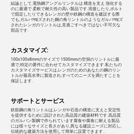
結論として,電熱鋼アングルリンテルは 構造を支え 強化する
のに最適で 柔軟で耐久性の高い製品です.溶接したり,ボルト
で固定したりできるレンガの壁や鉄鋼の構造を建設する際
でも,ガルバनाइズされた鋼の角リントルのようなガルバनाइズ
されたレンガのリントルは,見過ごすべきではない不可欠な
部品です.
カスタマイズ:
100x100x8mmのサイズで 1500mmの空洞のリントルに最
適で,特定の要件に合わせてカスタマイズできます.私たちの
カスタマイズサービスは,レンガのためのあなたの鋼のリン
トルが最高水準に製造され,すべてのニーズを満たすことを
保証します.
サポートとサービス
鉄筋鋼の角リントルは,レンガや石造の構造に支えと安定性
を提供するために設計された高品質の建築材料です.高品質
のガルバン製鋼で作られています腐食や腐食に耐える製品
には様々なサイズと長さがあり,異なる建設ニーズに対応し,
伝統的な建築方法を使用して簡単に設置できます..